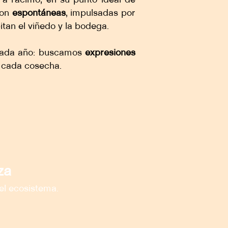
son
espontáneas
, impulsadas por
itan el viñedo y la bodega.
cada año: buscamos
expresiones
e cada cosecha.
za
el ecosistema.