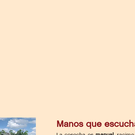
Manos que escuchan
La cosecha es
manual
, racimo