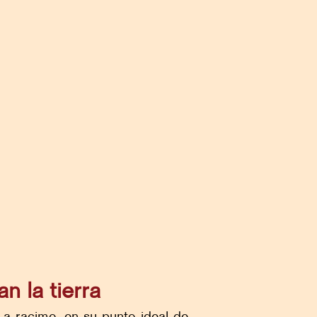
 la tierra
 a racimo, en su punto ideal de