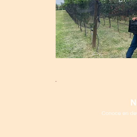
N
Conoce en det