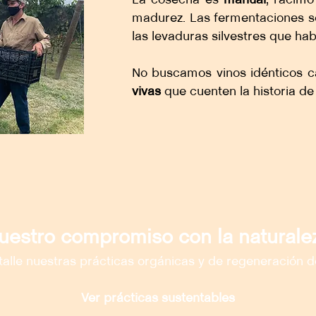
madurez. Las fermentaciones 
las levaduras silvestres que hab
No buscamos vinos idénticos 
vivas
que cuenten la historia d
uestro compromiso con la naturale
alle nuestras prácticas orgánicas y de regeneración d
Ver prácticas sustentables