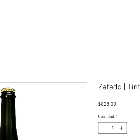
Nosotros
Viñedo
Sostenibilidad
Espacio AN
Zafado | Tin
Precio
$828.00
Cantidad
*