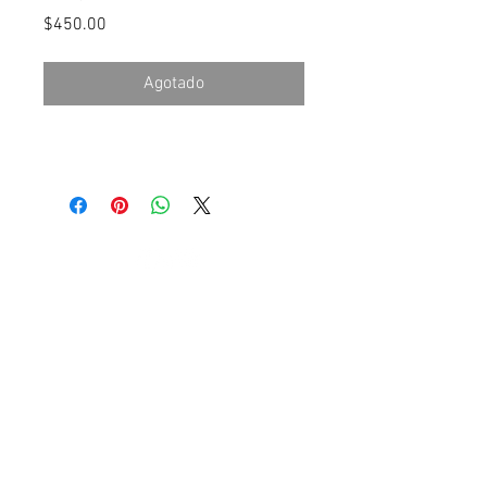
Precio
$450.00
Agotado
© 2026 por Vinícola
SJT
Política de Privacidad